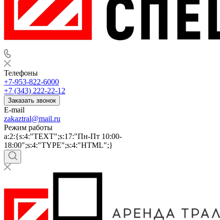
Телефоны
+7-953-822-6000
+7 (343) 222-22-12
Заказать звонок
E-mail
zakaztral@mail.ru
Режим работы
a:2:{s:4:"TEXT";s:17:"Пн-Пт 10:00-
18:00";s:4:"TYPE";s:4:"HTML";}