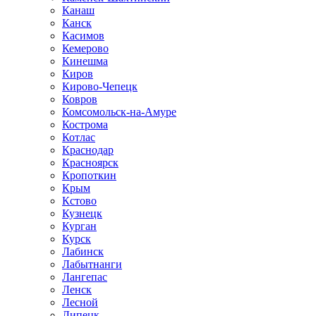
Канаш
Канск
Касимов
Кемерово
Кинешма
Киров
Кирово-Чепецк
Ковров
Комсомольск-на-Амуре
Кострома
Котлас
Краснодар
Красноярск
Кропоткин
Крым
Кстово
Кузнецк
Курган
Курск
Лабинск
Лабытнанги
Лангепас
Ленск
Лесной
Липецк