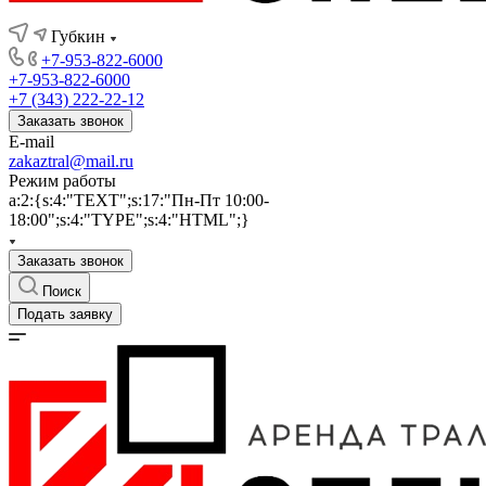
Губкин
+7-953-822-6000
+7-953-822-6000
+7 (343) 222-22-12
Заказать звонок
E-mail
zakaztral@mail.ru
Режим работы
a:2:{s:4:"TEXT";s:17:"Пн-Пт 10:00-
18:00";s:4:"TYPE";s:4:"HTML";}
Заказать звонок
Поиск
Подать заявку