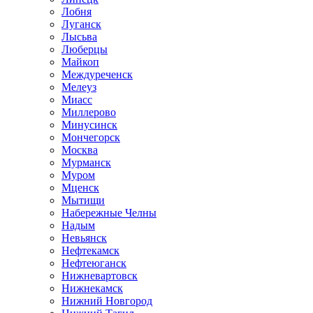
Лобня
Луганск
Лысьва
Люберцы
Майкоп
Междуреченск
Мелеуз
Миасс
Миллерово
Минусинск
Мончегорск
Москва
Мурманск
Муром
Мценск
Мытищи
Набережные Челны
Надым
Невьянск
Нефтекамск
Нефтеюганск
Нижневартовск
Нижнекамск
Нижний Новгород