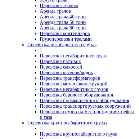
Перевозка тралом
Аренда тралов
Аренда трала 40 тонн
Аренда трала 50 тонн
Аренда трала 60 тонн
Перевозка контейнеров
Грузоперевозки тралами
Перевозка негабаритного груза
Перевозка негабаритного груза
Перевозка бытовок
Перевозка емкостей
Перевозка катеров/лодок
Перевозка трансформаторов
Перевозка металлоконструкций
Перевозка негабаритных грузов
Перевозка бурового оборудования
Перевозка промышленного оборудования
Перевозка транспортируемых сооружений
Перевозка грузов на месторождениях нефти
и газа
Перевозка крупногабаритного груза
Перевозка крупногабаритного груза