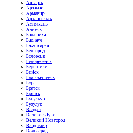
Ангарск
Арзамас
Армавир
Архангельск
Астрахань
Ачинск
Балашиха
Барнаул
Бахчисарай
Белгород
Белорецк
Белореченск
Березники
Бийск
Благовещенск
Бор
Братск
Брянск
Бугульма
Бузулук
Валдай
Великие Луки
Великий Новгород
Владимир
Волгоград