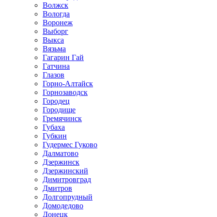
Волжск
Вологда
Воронеж
Выборг
Выкса
Вязьма
Гагарин Гай
Гатчина
Глазов
Горно-Алтайск
Горнозаводск
Городец
Городище
Гремячинск
Губаха
Губкин
Гудермес Гуково
Далматово
Дзержинск
Дзержинский
Димитровград
Дмитров
Долгопрудный
Домодедово
Донецк