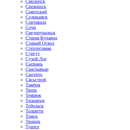
Смоленск
Снежинск
Советский
Соликамск
Сортавала
Сочи
Среднеуральск
Старая Купавна
Старый Оскол
Стерлитамак
Сургут
Сухой Лог
Сызрань
Сыктывкар
Сысерть
Сясьстрой
Тамбов
Тверь
Темрюк
Тихорецк
Тобольск
Тольятти
Томск
Троицк
Туапсе