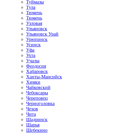
Туймазы
Тула
Тюмень
Тюмень
Узловая
Ульяновск
Ульяновск Урай
Урюпинск
Усинск
Уфа
Ухта
Учалы
Феодосия
Хабаровск
Ханты-Мансийск
Химки
Чайковский
Чебоксары
Череповец
Черноголовка
Чехов
Чита
Шадринск
Шарья
Шебекино