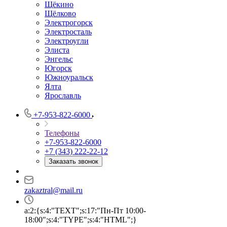
Щёкино
Щёлково
Электрогорск
Электросталь
Электроугли
Элиста
Энгельс
Югорск
Южноуральск
Ялта
Ярославль
+7-953-822-6000
Телефоны
+7-953-822-6000
+7 (343) 222-22-12
Заказать звонок
zakaztral@mail.ru
a:2:{s:4:"TEXT";s:17:"Пн-Пт 10:00-
18:00";s:4:"TYPE";s:4:"HTML";}