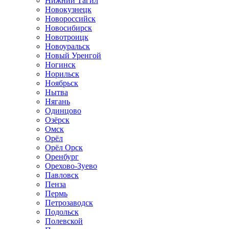
Нижний Тагил
Новокузнецк
Новороссийск
Новосибирск
Новотроицк
Новоуральск
Новый Уренгой
Ногинск
Норильск
Ноябрьск
Нытва
Нягань
Одинцово
Озёрск
Омск
Орёл
Орёл Орск
Оренбург
Орехово-Зуево
Павловск
Пенза
Пермь
Петрозаводск
Подольск
Полевской