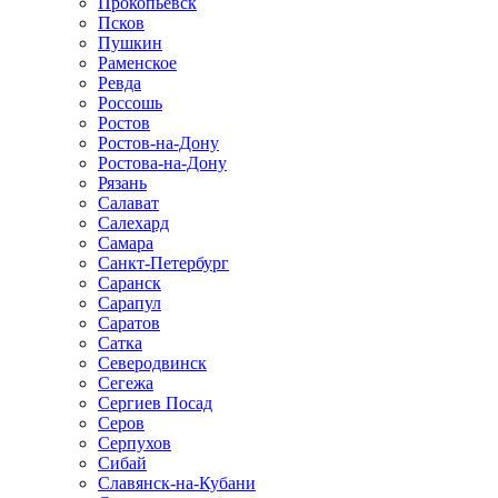
Прокопьевск
Псков
Пушкин
Раменское
Ревда
Россошь
Ростов
Ростов-на-Дону
Ростова-на-Дону
Рязань
Салават
Салехард
Самара
Санкт-Петербург
Саранск
Сарапул
Саратов
Сатка
Северодвинск
Сегежа
Сергиев Посад
Серов
Серпухов
Сибай
Славянск-на-Кубани