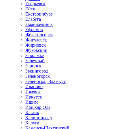
Егорьевск
Ейск
Екатеринбург
Елабуга
Еманжелинск
Ефремов
Железногорск
Жигулевск
Жирновск
Жуковский
Заволжье
Заречный
Заринск
Звенигород
Зеленогорск
Зеленоград Златоуст
Иваново
Ижевск
Иркутск
Ишим
Йошкар-Ола
Казань
Калининград
Калуга
Каменск-Шахтинский