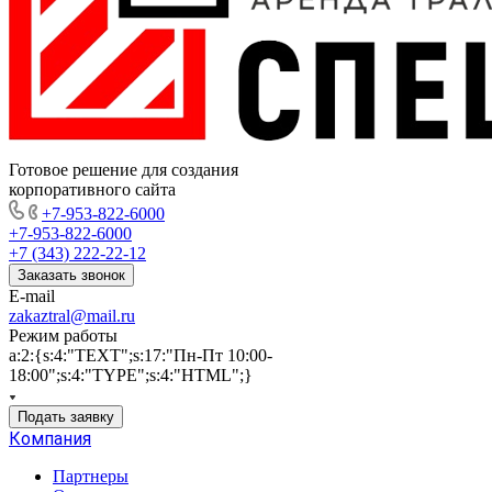
Готовое решение для создания
корпоративного сайта
+7-953-822-6000
+7-953-822-6000
+7 (343) 222-22-12
Заказать звонок
E-mail
zakaztral@mail.ru
Режим работы
a:2:{s:4:"TEXT";s:17:"Пн-Пт 10:00-
18:00";s:4:"TYPE";s:4:"HTML";}
Подать заявку
Компания
Партнеры