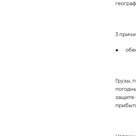
географ
3 причи
● обесп
Грузы, 
погодны
защите 
прибыт