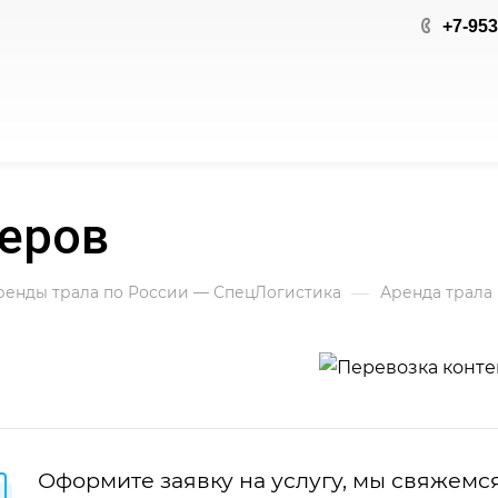
+7-953
неров
—
аренды трала по России — СпецЛогистика
Аренда трала 
Оформите заявку на услугу, мы свяжемс