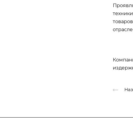
Проявля
техники
товаров
отрасле
Компани
издержк
Наз