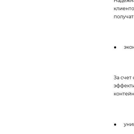
Надежна
клиенто
получат
● экон
За счет
эффекти
контейн
● унив