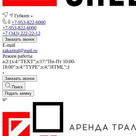
Губкин
+7-953-822-6000
+7-953-822-6000
+7 (343) 222-22-12
Заказать звонок
E-mail
zakaztral@mail.ru
Режим работы
a:2:{s:4:"TEXT";s:17:"Пн-Пт 10:00-
18:00";s:4:"TYPE";s:4:"HTML";}
Заказать звонок
Поиск
Подать заявку