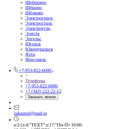
Шебекино
Щёкино
Щёлково
Электрогорск
Электросталь
Электроугли
Элиста
Энгельс
Югорск
Южноуральск
Ялта
Ярославль
+7-953-822-6000
Телефоны
+7-953-822-6000
+7 (343) 222-22-12
Заказать звонок
zakaztral@mail.ru
a:2:{s:4:"TEXT";s:17:"Пн-Пт 10:00-