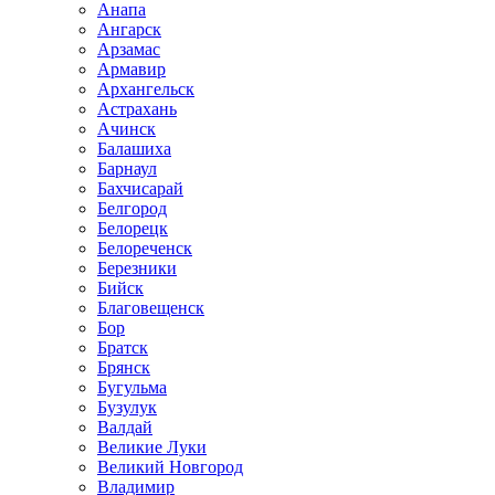
Анапа
Ангарск
Арзамас
Армавир
Архангельск
Астрахань
Ачинск
Балашиха
Барнаул
Бахчисарай
Белгород
Белорецк
Белореченск
Березники
Бийск
Благовещенск
Бор
Братск
Брянск
Бугульма
Бузулук
Валдай
Великие Луки
Великий Новгород
Владимир