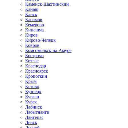
Каменск-Шахтинский
Канаш
Канск
Касимов
Кемерово
Кинешма
Киров
Кирово-Чепецк
Ковров
Комсомольск-на-Амуре
Кострома
Котлас
Краснодар
Красноярск
Кропоткин
Крым
Кстово
Кузнецк
Курган
Курск
Лабинск
Лабытнанги
Лангепас
Ленск
Лесной