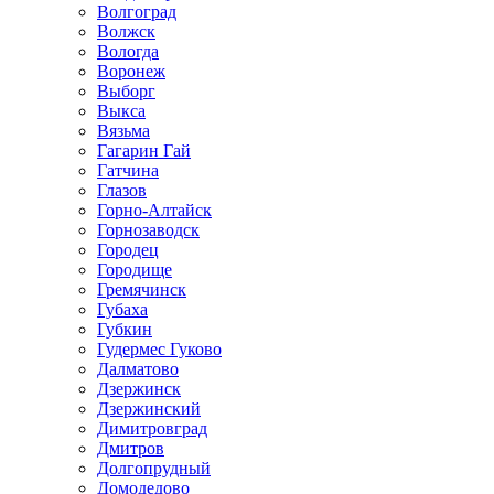
Волгоград
Волжск
Вологда
Воронеж
Выборг
Выкса
Вязьма
Гагарин Гай
Гатчина
Глазов
Горно-Алтайск
Горнозаводск
Городец
Городище
Гремячинск
Губаха
Губкин
Гудермес Гуково
Далматово
Дзержинск
Дзержинский
Димитровград
Дмитров
Долгопрудный
Домодедово