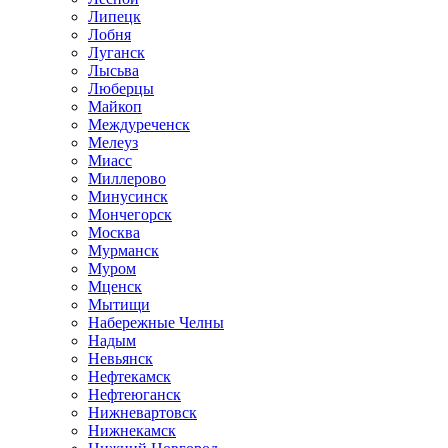
Липецк
Лобня
Луганск
Лысьва
Люберцы
Майкоп
Междуреченск
Мелеуз
Миасс
Миллерово
Минусинск
Мончегорск
Москва
Мурманск
Муром
Мценск
Мытищи
Набережные Челны
Надым
Невьянск
Нефтекамск
Нефтеюганск
Нижневартовск
Нижнекамск