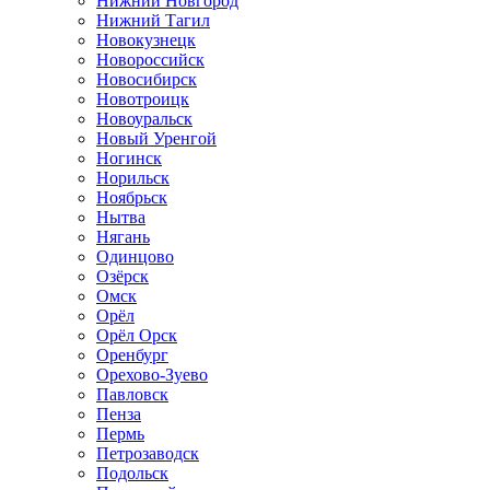
Нижний Новгород
Нижний Тагил
Новокузнецк
Новороссийск
Новосибирск
Новотроицк
Новоуральск
Новый Уренгой
Ногинск
Норильск
Ноябрьск
Нытва
Нягань
Одинцово
Озёрск
Омск
Орёл
Орёл Орск
Оренбург
Орехово-Зуево
Павловск
Пенза
Пермь
Петрозаводск
Подольск