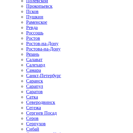
Полевской
Прокопьевск
Псков
Пушкин
Раменское
Ревда
Россошь
Ростов
Ростов-на-Дону
Ростова-на-Дону
Рязань
Салават
Салехард
Самара
Санкт-Петербург
Саранск
Сарапул
Саратов
Сатка
Северодвинск
Сегежа
Сергиев Посад
Серов
Серпухов
Сибай