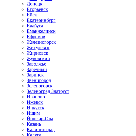
Донецк
Егорьевск
Ейск
Екатеринбург
Елабуга
Еманжелинск
Ефремов
Железногорск
Жигулевск
Жирновск
Жуковский
Заволжье
Заречный
Заринск
Звенигород
Зеленогорск
Зеленоград Златоуст
Иваново
Ижевск
Иркутск
Ишим
Йошкар-Ола
Казань
Калининград
Калуга