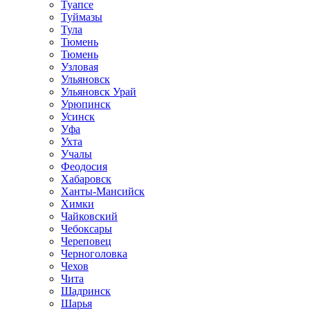
Туапсе
Туймазы
Тула
Тюмень
Тюмень
Узловая
Ульяновск
Ульяновск Урай
Урюпинск
Усинск
Уфа
Ухта
Учалы
Феодосия
Хабаровск
Ханты-Мансийск
Химки
Чайковский
Чебоксары
Череповец
Черноголовка
Чехов
Чита
Шадринск
Шарья