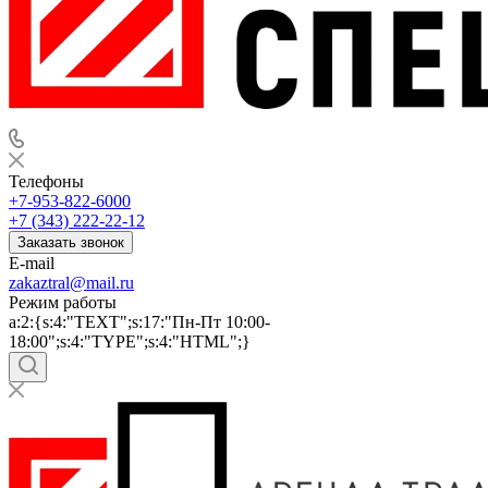
Телефоны
+7-953-822-6000
+7 (343) 222-22-12
Заказать звонок
E-mail
zakaztral@mail.ru
Режим работы
a:2:{s:4:"TEXT";s:17:"Пн-Пт 10:00-
18:00";s:4:"TYPE";s:4:"HTML";}