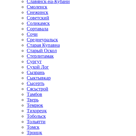
Славянск-на-Кубани
Смоленск
Снежинск
Советский
Соликамск
Сортавала
Сочи
Среднеуральск
Старая Купавна
Старый Оскол
Стерлитамак
Сургут
Сухой Лог
Сызрань
Сыктывкар
Сысерть
Сясьстрой
Тамбов
Тверь
Темрюк
Тихорецк
Тобольск
Тольятти
Томск
Троицк