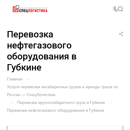
Перевозка
нефтегазового
оборудования в
Губкине
Главная
—
Услуги перевозки негабаритных грузов и аренды трала по
России — СпецЛогистика
—
Перевозка крупногабаритного груза в Губкине
—
Перевозка нефтегазового оборудования в Губкине