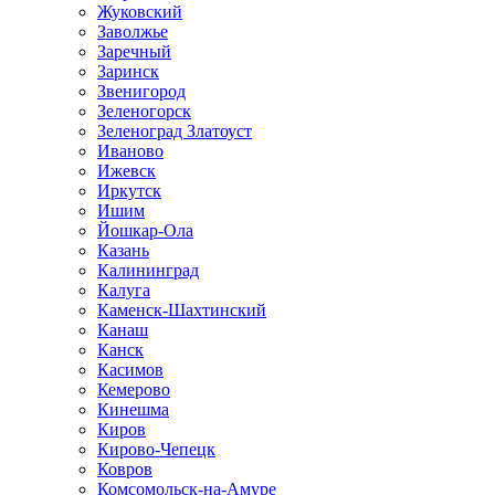
Жуковский
Заволжье
Заречный
Заринск
Звенигород
Зеленогорск
Зеленоград Златоуст
Иваново
Ижевск
Иркутск
Ишим
Йошкар-Ола
Казань
Калининград
Калуга
Каменск-Шахтинский
Канаш
Канск
Касимов
Кемерово
Кинешма
Киров
Кирово-Чепецк
Ковров
Комсомольск-на-Амуре