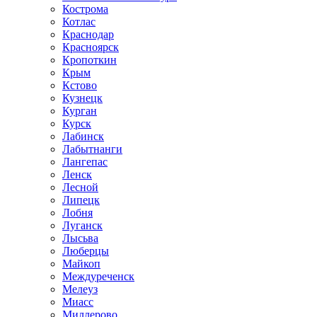
Кострома
Котлас
Краснодар
Красноярск
Кропоткин
Крым
Кстово
Кузнецк
Курган
Курск
Лабинск
Лабытнанги
Лангепас
Ленск
Лесной
Липецк
Лобня
Луганск
Лысьва
Люберцы
Майкоп
Междуреченск
Мелеуз
Миасс
Миллерово