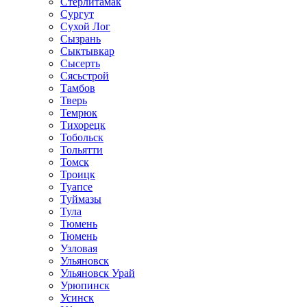
Стерлитамак
Сургут
Сухой Лог
Сызрань
Сыктывкар
Сысерть
Сясьстрой
Тамбов
Тверь
Темрюк
Тихорецк
Тобольск
Тольятти
Томск
Троицк
Туапсе
Туймазы
Тула
Тюмень
Тюмень
Узловая
Ульяновск
Ульяновск Урай
Урюпинск
Усинск