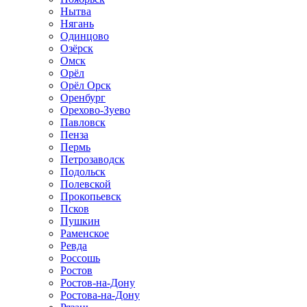
Нытва
Нягань
Одинцово
Озёрск
Омск
Орёл
Орёл Орск
Оренбург
Орехово-Зуево
Павловск
Пенза
Пермь
Петрозаводск
Подольск
Полевской
Прокопьевск
Псков
Пушкин
Раменское
Ревда
Россошь
Ростов
Ростов-на-Дону
Ростова-на-Дону