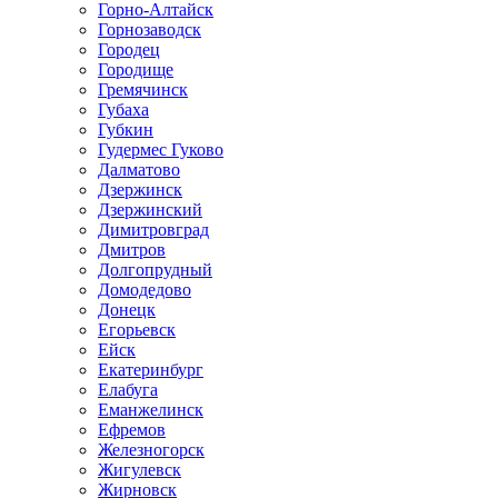
Горно-Алтайск
Горнозаводск
Городец
Городище
Гремячинск
Губаха
Губкин
Гудермес Гуково
Далматово
Дзержинск
Дзержинский
Димитровград
Дмитров
Долгопрудный
Домодедово
Донецк
Егорьевск
Ейск
Екатеринбург
Елабуга
Еманжелинск
Ефремов
Железногорск
Жигулевск
Жирновск