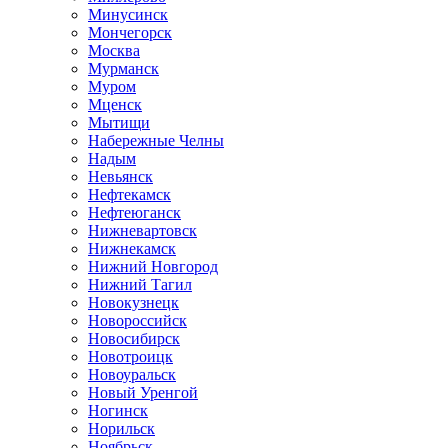
Минусинск
Мончегорск
Москва
Мурманск
Муром
Мценск
Мытищи
Набережные Челны
Надым
Невьянск
Нефтекамск
Нефтеюганск
Нижневартовск
Нижнекамск
Нижний Новгород
Нижний Тагил
Новокузнецк
Новороссийск
Новосибирск
Новотроицк
Новоуральск
Новый Уренгой
Ногинск
Норильск
Ноябрьск