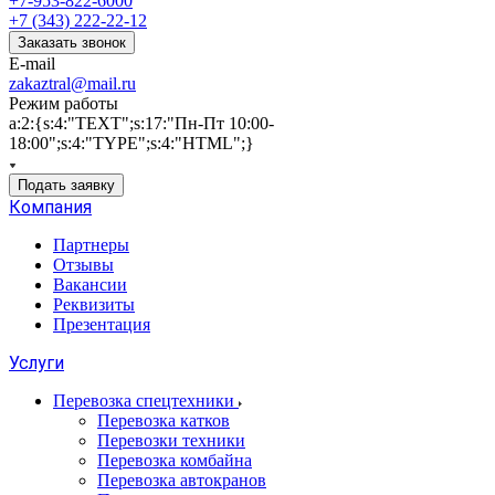
+7-953-822-6000
+7 (343) 222-22-12
Заказать звонок
E-mail
zakaztral@mail.ru
Режим работы
a:2:{s:4:"TEXT";s:17:"Пн-Пт 10:00-
18:00";s:4:"TYPE";s:4:"HTML";}
Подать заявку
Компания
Партнеры
Отзывы
Вакансии
Реквизиты
Презентация
Услуги
Перевозка спецтехники
Перевозка катков
Перевозки техники
Перевозка комбайна
Перевозка автокранов