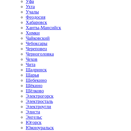
Уфа
Ухта
Учалы
Феодосия
Хабаровск
Ханты-Мансийск
Химки
Чайковский
Чебоксары
Череповец
Черноголовка
Чехов
Чита
Шадринск
Шарья
Шебекино
Щёкино
Щёлково
Электрогорск
Электросталь
Электроугли
Элиста
Энгельс
Югорск
Южноуральск