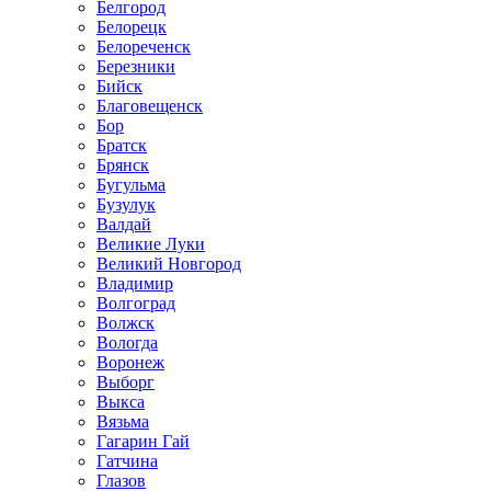
Белгород
Белорецк
Белореченск
Березники
Бийск
Благовещенск
Бор
Братск
Брянск
Бугульма
Бузулук
Валдай
Великие Луки
Великий Новгород
Владимир
Волгоград
Волжск
Вологда
Воронеж
Выборг
Выкса
Вязьма
Гагарин Гай
Гатчина
Глазов