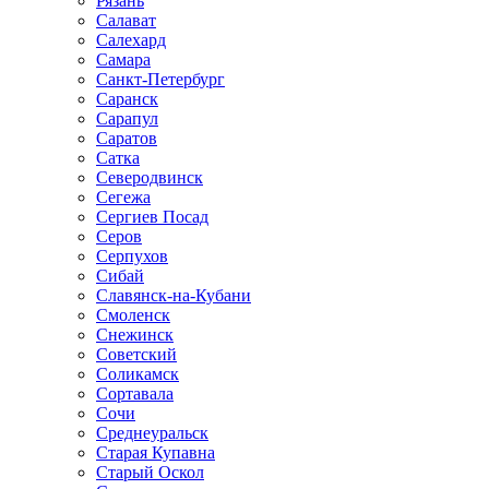
Рязань
Салават
Салехард
Самара
Санкт-Петербург
Саранск
Сарапул
Саратов
Сатка
Северодвинск
Сегежа
Сергиев Посад
Серов
Серпухов
Сибай
Славянск-на-Кубани
Смоленск
Снежинск
Советский
Соликамск
Сортавала
Сочи
Среднеуральск
Старая Купавна
Старый Оскол