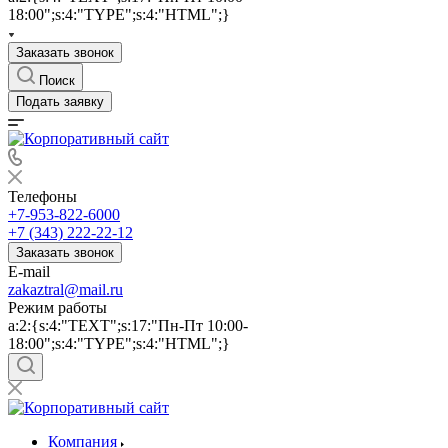
18:00";s:4:"TYPE";s:4:"HTML";}
Заказать звонок
Поиск
Подать заявку
Телефоны
+7-953-822-6000
+7 (343) 222-22-12
Заказать звонок
E-mail
zakaztral@mail.ru
Режим работы
a:2:{s:4:"TEXT";s:17:"Пн-Пт 10:00-
18:00";s:4:"TYPE";s:4:"HTML";}
Компания