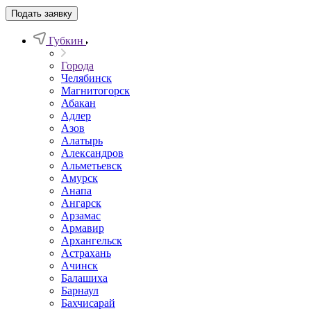
Подать заявку
Губкин
Города
Челябинск
Магнитогорск
Абакан
Адлер
Азов
Алатырь
Александров
Альметьевск
Амурск
Анапа
Ангарск
Арзамас
Армавир
Архангельск
Астрахань
Ачинск
Балашиха
Барнаул
Бахчисарай