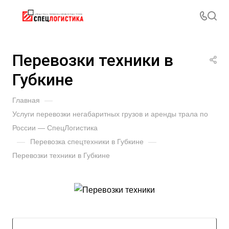
Перевозки техники в
Губкине
Главная
—
Услуги перевозки негабаритных грузов и аренды трала по
России — СпецЛогистика
—
Перевозка спецтехники в Губкине
—
Перевозки техники в Губкине