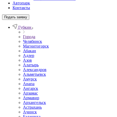
Автопарк
Контакты
Подать заявку
Губкин
Города
Челябинск
Магнитогорск
Абакан
Адлер
Азов
Алатырь
Александров
Альметьевск
Амурск
Анапа
Ангарск
Арзамас
Армавир
Архангельск
Астрахань
Ачинск
Балашиха