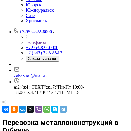
Югорск
Южноуральск
Ялта
Ярославль
+7-953-822-6000
Телефоны
+7-953-822-6000
+7 (343) 222-22-12
Заказать звонок
zakaztral@mail.ru
a:2:{s:4:"TEXT";s:17:"Пн-Пт 10:00-
18:00";s:4:"TYPE";s:4:"HTML";}
Перевозка металлоконструкций в
Губкине