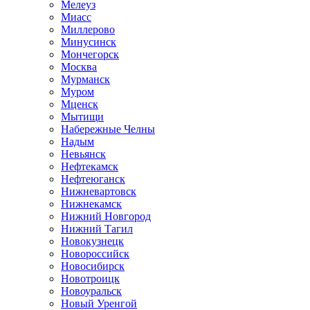
Мелеуз
Миасс
Миллерово
Минусинск
Мончегорск
Москва
Мурманск
Муром
Мценск
Мытищи
Набережные Челны
Надым
Невьянск
Нефтекамск
Нефтеюганск
Нижневартовск
Нижнекамск
Нижний Новгород
Нижний Тагил
Новокузнецк
Новороссийск
Новосибирск
Новотроицк
Новоуральск
Новый Уренгой