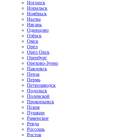
Ногинск
Норильск
Ноябрьск
Нытва
Нягань
Одинцово
Озёрск
Омск
Орёл
Орёл Орск
Оренбург
Орехово-Зуево
Павловск
Пенза
Пермь
Петрозаводск
Подольск
Полевской
Прокопьевск
Псков
Пушкин
Раменское
Ревда
Россошь
Ростов