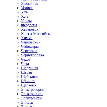
Урюпинск
Усинск
Уфа
Ухта
Учалы
Феодосия
Хабаровск
Ханты-Мансийск
Химки
Чайковский
Чебоксары
Череповец
Черноголовка
Чехов
Чита
Шадринск
Шарья
Шебекино
Щёкино
Щёлково
Электрогорск
Электросталь
Электроугли
Элиста
Энгельс