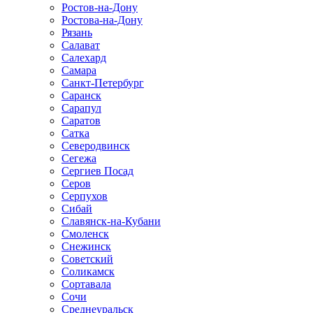
Ростов-на-Дону
Ростова-на-Дону
Рязань
Салават
Салехард
Самара
Санкт-Петербург
Саранск
Сарапул
Саратов
Сатка
Северодвинск
Сегежа
Сергиев Посад
Серов
Серпухов
Сибай
Славянск-на-Кубани
Смоленск
Снежинск
Советский
Соликамск
Сортавала
Сочи
Среднеуральск