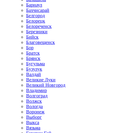
Барнаул
Бахчисарай
Белгород
Белорецк
Белореченск
Березники
Бийск
Благовещенск
Бор
Братск
Брянск
Бугульма
Бузулук
Валдай
Великие Луки
Великий Новгород
Владимир
Волгоград
Волжск
Вологда
Воронеж
Выборг
Выкса
Вязьма