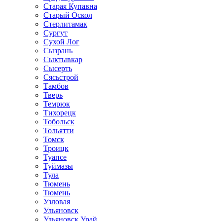
Старая Купавна
Старый Оскол
Стерлитамак
Сургут
Сухой Лог
Сызрань
Сыктывкар
Сысерть
Сясьстрой
Тамбов
Тверь
Темрюк
Тихорецк
Тобольск
Тольятти
Томск
Троицк
Туапсе
Туймазы
Тула
Тюмень
Тюмень
Узловая
Ульяновск
Ульяновск Урай