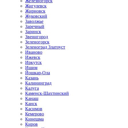
Железногорск
Жигулевск
Жирновск
Жуковский
Заволжье
Заречный
Заринск
Звенигород
Зеленогорск
Зеленоград Златоуст
Иваново
Ижевск
Иркутск
Ишим
Йошкар-Ола
Казань
Калининград
Калуга
Каменск-Шахтинский
Канаш
Канск
Касимов
Кемерово
Кинешма
Киров