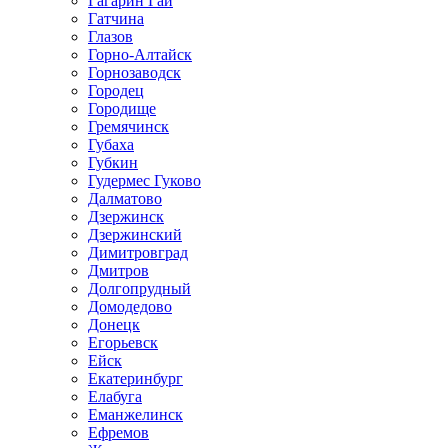
Гагарин Гай
Гатчина
Глазов
Горно-Алтайск
Горнозаводск
Городец
Городище
Гремячинск
Губаха
Губкин
Гудермес Гуково
Далматово
Дзержинск
Дзержинский
Димитровград
Дмитров
Долгопрудный
Домодедово
Донецк
Егорьевск
Ейск
Екатеринбург
Елабуга
Еманжелинск
Ефремов