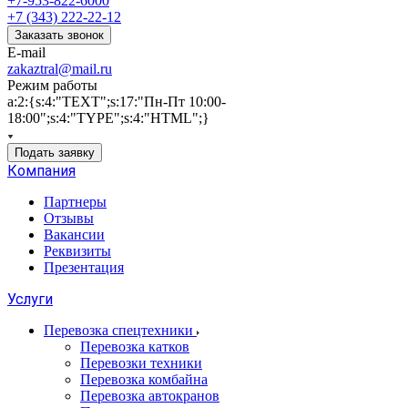
+7-953-822-6000
+7 (343) 222-22-12
Заказать звонок
E-mail
zakaztral@mail.ru
Режим работы
a:2:{s:4:"TEXT";s:17:"Пн-Пт 10:00-
18:00";s:4:"TYPE";s:4:"HTML";}
Подать заявку
Компания
Партнеры
Отзывы
Вакансии
Реквизиты
Презентация
Услуги
Перевозка спецтехники
Перевозка катков
Перевозки техники
Перевозка комбайна
Перевозка автокранов