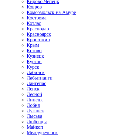
Кирово-Чепецк
Ковров
Комсомольск-на-Амуре
Кострома
Котлас
Краснодар
Красноярск
Кропоткин
Крым
Кстово
Кузнецк
Курган
Курск
Лабинск
Лабытнанги
Лангепас
Ленск
Лесной
Липецк
Лобня
Луганск
Лысьва
Люберцы
Майкоп
Междуреченск