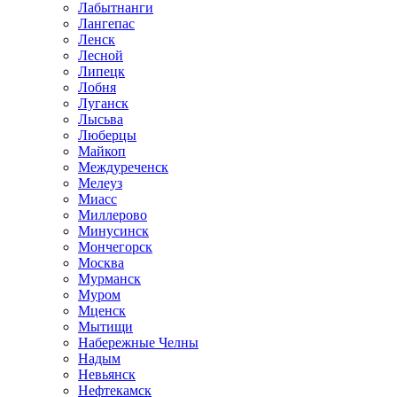
Лабытнанги
Лангепас
Ленск
Лесной
Липецк
Лобня
Луганск
Лысьва
Люберцы
Майкоп
Междуреченск
Мелеуз
Миасс
Миллерово
Минусинск
Мончегорск
Москва
Мурманск
Муром
Мценск
Мытищи
Набережные Челны
Надым
Невьянск
Нефтекамск