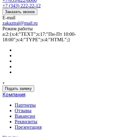
+7-953-822-6000
+7 (343) 222-22-12
Заказать звонок
E-mail
zakaztral@mail.ru
Режим работы
a:2:{s:4:"TEXT";s:17:"Пн-Пт 10:00-
18:00";s:4:"TYPE";s:4:"HTML";}
Подать заявку
Компания
Партнеры
Отзывы
Вакансии
Реквизиты
Презентация