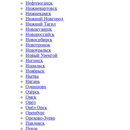
Нефтеюганск
Нижневартовск
Нижнекамск
Нижний Новгород
Нижний Тагил
Новокузнецк
Новороссийск
Новосибирск
Новотроицк
Новоуральск
Новый Уренгой
Ногинск
Норильск
Ноябрьск
Нытва
Нягань
Одинцово
Озёрск
Омск
Орёл
Орёл Орск
Оренбург
Орехово-Зуево
Павловск
Пенза