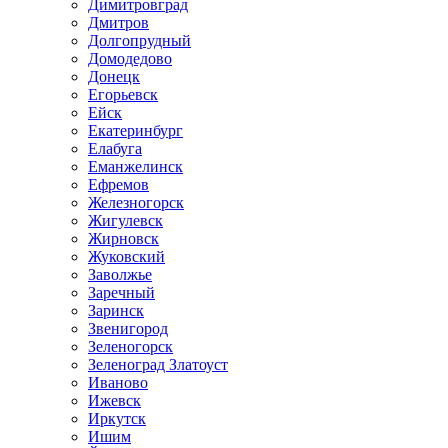
Димитровград
Дмитров
Долгопрудный
Домодедово
Донецк
Егорьевск
Ейск
Екатеринбург
Елабуга
Еманжелинск
Ефремов
Железногорск
Жигулевск
Жирновск
Жуковский
Заволжье
Заречный
Заринск
Звенигород
Зеленогорск
Зеленоград Златоуст
Иваново
Ижевск
Иркутск
Ишим