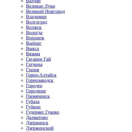
Валдай
Великие Луки
Великий Новгород
Владимир
Волгоград
Волжск
Вологда
Воронеж
Выборг
Выкса
Вязьма
Гагарин Гай
Гатчина
Глазов
Горно-Алтайск
Горнозаводск
Городец
Городище
Гремячинск
Губаха
Губкин
Гудермес Гуково
Далматово
Дзержинск
Дзержинский