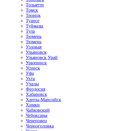
Тольятти
Томск
Троицк
Туапсе
Туймазы
Тула
Тюмень
Тюмень
Узловая
Ульяновск
Ульяновск Урай
Урюпинск
Усинск
Уфа
Ухта
Учалы
Феодосия
Хабаровск
Ханты-Мансийск
Химки
Чайковский
Чебоксары
Череповец
Черноголовка