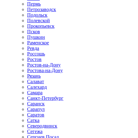
Пермь
Петрозаводск
Подольск
Полевской
Прокопьевск
Псков
Пушкин
Раменское
Ревда
Россошь
Ростов
Ростов-на-Дону
Ростова-на-Дону
Рязань
Салават
Салехард
Самара
Санкт-Петербург
Саранск
Сарапул
Саратов
Сатка
Северодвинск
Сегежа
Сергиев Посад