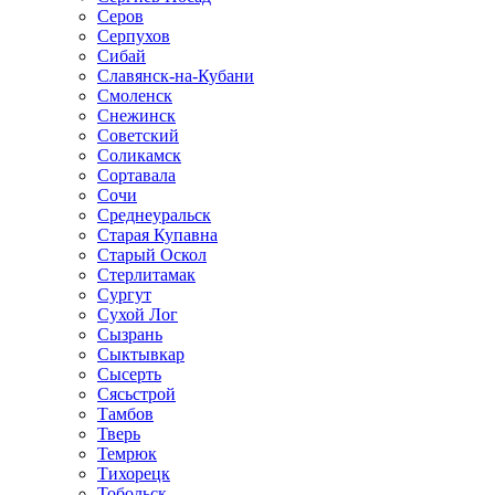
Серов
Серпухов
Сибай
Славянск-на-Кубани
Смоленск
Снежинск
Советский
Соликамск
Сортавала
Сочи
Среднеуральск
Старая Купавна
Старый Оскол
Стерлитамак
Сургут
Сухой Лог
Сызрань
Сыктывкар
Сысерть
Сясьстрой
Тамбов
Тверь
Темрюк
Тихорецк
Тобольск