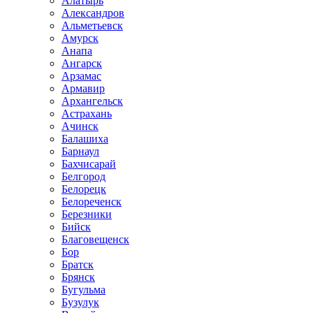
Алатырь
Александров
Альметьевск
Амурск
Анапа
Ангарск
Арзамас
Армавир
Архангельск
Астрахань
Ачинск
Балашиха
Барнаул
Бахчисарай
Белгород
Белорецк
Белореченск
Березники
Бийск
Благовещенск
Бор
Братск
Брянск
Бугульма
Бузулук