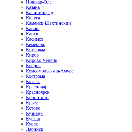
Йошкар-Ола
Казань
Калининград
Калуга
Каменск-Шахтинский
Канаш
Канск
Касимов
Кемерово
Кинешма
Киров
Кирово-Чепецк
Ковров
Комсомольск-на-Амуре
Кострома
Котлас
Краснодар
Красноярск
Кропоткин
Крым
Кстово
Кузнецк
Курган
Курск
Лабинск