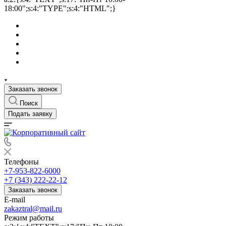
18:00";s:4:"TYPE";s:4:"HTML";}
Заказать звонок
Поиск
Подать заявку
Телефоны
+7-953-822-6000
+7 (343) 222-22-12
Заказать звонок
E-mail
zakaztral@mail.ru
Режим работы