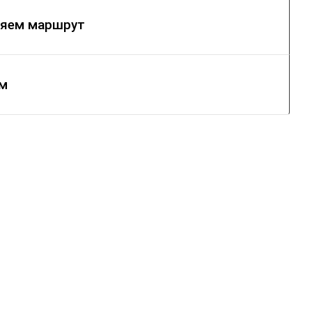
ляем маршрут
ем