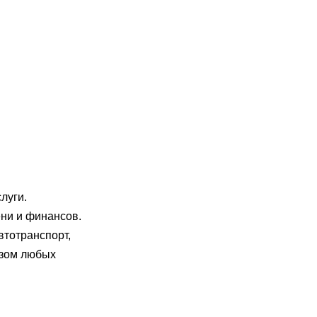
луги.
ени и финансов.
тотранспорт,
рузом любых