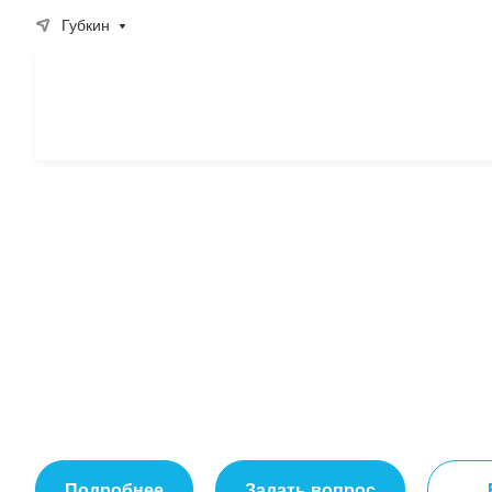
Губкин
Качественная
перевозка
любой спецтех
Подробнее
Задать вопрос