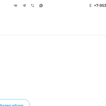
+7-95
ники
Видео обзор