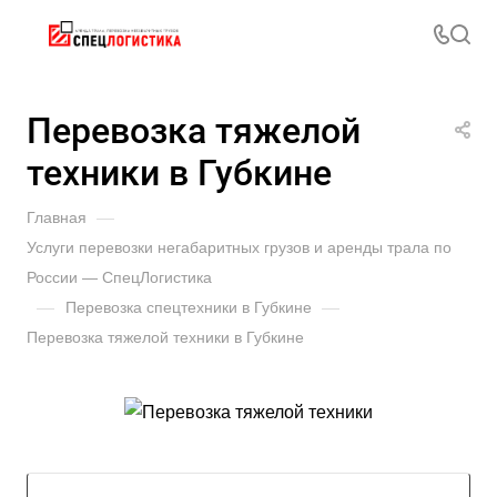
Перевозка тяжелой
техники в Губкине
Главная
—
Услуги перевозки негабаритных грузов и аренды трала по
России — СпецЛогистика
—
Перевозка спецтехники в Губкине
—
Перевозка тяжелой техники в Губкине