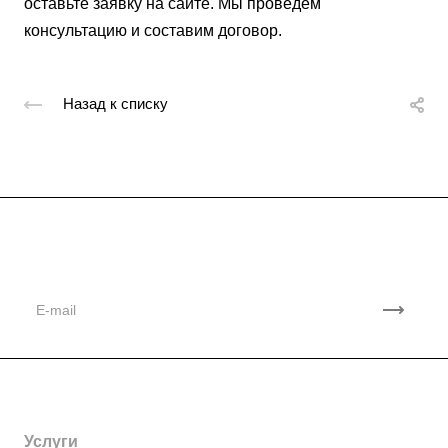
оставьте заявку на сайте. Мы проведем
консультацию и составим договор.
Назад к списку
Подписывайтесь
на новости и акции
Компания
Партнеры
Контакты
Услуги