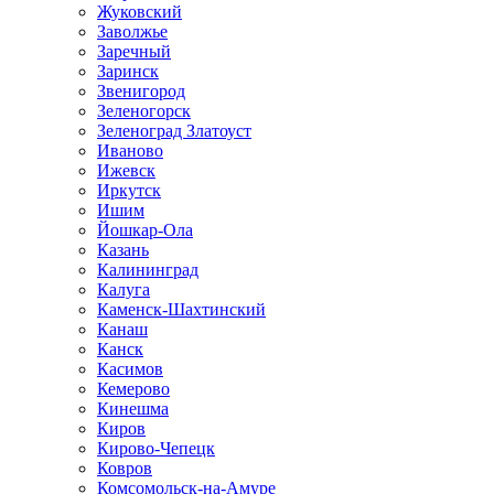
Жуковский
Заволжье
Заречный
Заринск
Звенигород
Зеленогорск
Зеленоград Златоуст
Иваново
Ижевск
Иркутск
Ишим
Йошкар-Ола
Казань
Калининград
Калуга
Каменск-Шахтинский
Канаш
Канск
Касимов
Кемерово
Кинешма
Киров
Кирово-Чепецк
Ковров
Комсомольск-на-Амуре