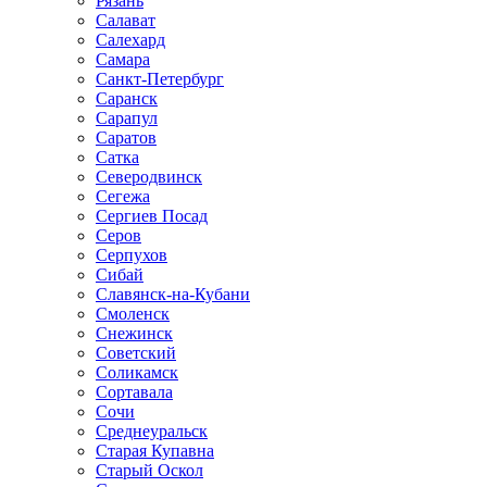
Рязань
Салават
Салехард
Самара
Санкт-Петербург
Саранск
Сарапул
Саратов
Сатка
Северодвинск
Сегежа
Сергиев Посад
Серов
Серпухов
Сибай
Славянск-на-Кубани
Смоленск
Снежинск
Советский
Соликамск
Сортавала
Сочи
Среднеуральск
Старая Купавна
Старый Оскол