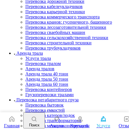
Перевозка дорожной техники
Перевозка кабелеукладчиков
Перевозка карьерной техники
Перевозка коммерческого транспорта
Перевозка кранов: гусеничного, башенного
Перевозка лесозаготовительной техники
Перевозка сваебойных машин
Перевозка сельскохозяйственной техники
Перевозка строительной техники
Перевозка трубоукладчиков
Аренда трала
Услуги трала
Перевозка тралом
Аренда тралов
Аренда трала 40 тонн
Аренда трала 50 тонн
Аренда трала 60 тонн
Перевозка контейнеров
Грузоперевозки тралами
Перевозка негабаритного груза
Перевозка бытовок
Перевозка емкостей
Перевозка катеров/лодок
Перевозка трансформаторов
Поиск
Перевозка металлоконструкций
Главная
Акции
Контакты
Услуги
Отз