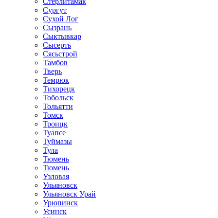
Стерлитамак
Сургут
Сухой Лог
Сызрань
Сыктывкар
Сысерть
Сясьстрой
Тамбов
Тверь
Темрюк
Тихорецк
Тобольск
Тольятти
Томск
Троицк
Туапсе
Туймазы
Тула
Тюмень
Тюмень
Узловая
Ульяновск
Ульяновск Урай
Урюпинск
Усинск