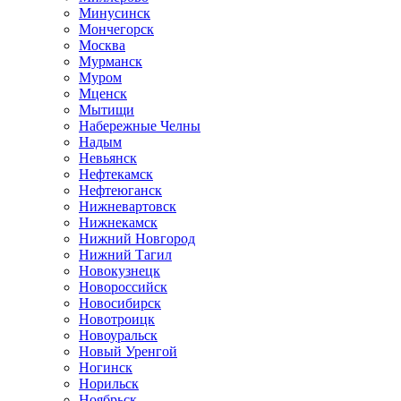
Минусинск
Мончегорск
Москва
Мурманск
Муром
Мценск
Мытищи
Набережные Челны
Надым
Невьянск
Нефтекамск
Нефтеюганск
Нижневартовск
Нижнекамск
Нижний Новгород
Нижний Тагил
Новокузнецк
Новороссийск
Новосибирск
Новотроицк
Новоуральск
Новый Уренгой
Ногинск
Норильск
Ноябрьск