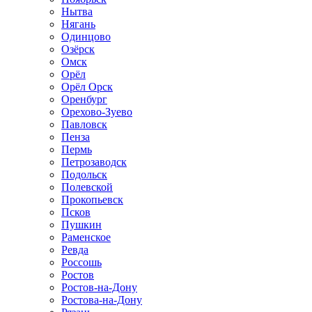
Нытва
Нягань
Одинцово
Озёрск
Омск
Орёл
Орёл Орск
Оренбург
Орехово-Зуево
Павловск
Пенза
Пермь
Петрозаводск
Подольск
Полевской
Прокопьевск
Псков
Пушкин
Раменское
Ревда
Россошь
Ростов
Ростов-на-Дону
Ростова-на-Дону