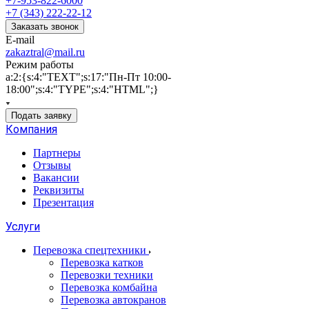
+7-953-822-6000
+7 (343) 222-22-12
Заказать звонок
E-mail
zakaztral@mail.ru
Режим работы
a:2:{s:4:"TEXT";s:17:"Пн-Пт 10:00-
18:00";s:4:"TYPE";s:4:"HTML";}
Подать заявку
Компания
Партнеры
Отзывы
Вакансии
Реквизиты
Презентация
Услуги
Перевозка спецтехники
Перевозка катков
Перевозки техники
Перевозка комбайна
Перевозка автокранов