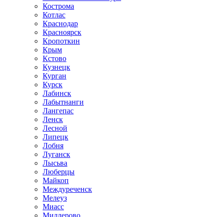
Кострома
Котлас
Краснодар
Красноярск
Кропоткин
Крым
Кстово
Кузнецк
Курган
Курск
Лабинск
Лабытнанги
Лангепас
Ленск
Лесной
Липецк
Лобня
Луганск
Лысьва
Люберцы
Майкоп
Междуреченск
Мелеуз
Миасс
Миллерово