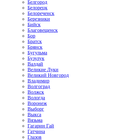
Белгород
Белорецк
Белореченск
Березники
Бийск
Благовещенск
Бор
Братск
Брянск
Бугульма
Бузулук
Валдай
Великие Луки
Великий Новгород
Владимир
Волгоград
Волжск
Вологда
Воронеж
Выборг
Выкса
Вязьма
Гагарин Гай
Гатчина
Глазов