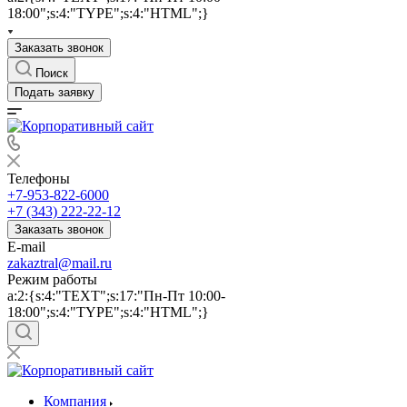
18:00";s:4:"TYPE";s:4:"HTML";}
Заказать звонок
Поиск
Подать заявку
Телефоны
+7-953-822-6000
+7 (343) 222-22-12
Заказать звонок
E-mail
zakaztral@mail.ru
Режим работы
a:2:{s:4:"TEXT";s:17:"Пн-Пт 10:00-
18:00";s:4:"TYPE";s:4:"HTML";}
Компания