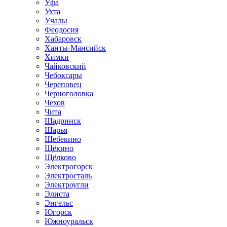
Уфа
Ухта
Учалы
Феодосия
Хабаровск
Ханты-Мансийск
Химки
Чайковский
Чебоксары
Череповец
Черноголовка
Чехов
Чита
Шадринск
Шарья
Шебекино
Щёкино
Щёлково
Электрогорск
Электросталь
Электроугли
Элиста
Энгельс
Югорск
Южноуральск