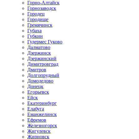
Горно-Алтайск
Горнозаводск
Городец
Городище
Гремячинск
Губаха
Губкин
Гудермес Гуково
Далматово
Дзержинск
Дзержинский
Димитровград
Дмитров
Долгопрудный
Домодедово
Донецк
Егорьевск
Ейск
Екатеринбург
Елабуга
Еманжелинск
Ефремов
Железногорск
Жигулевск
Жирновск