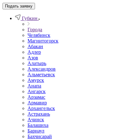
Подать заявку
Губкин
Города
Челябинск
Магнитогорск
Абакан
Адлер
Азов
Алатырь
Александров
Альметьевск
Амурск
Анапа
Ангарск
Арзамас
Армавир
Архангельск
Астрахань
Ачинск
Балашиха
Барнаул
Бахчисарай