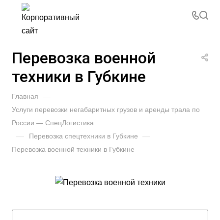
Перевозка военной
техники в Губкине
Главная
—
Услуги перевозки негабаритных грузов и аренды трала по
России — СпецЛогистика
—
Перевозка спецтехники в Губкине
—
Перевозка военной техники в Губкине