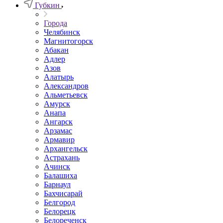
Губкин
Города
Челябинск
Магнитогорск
Абакан
Адлер
Азов
Алатырь
Александров
Альметьевск
Амурск
Анапа
Ангарск
Арзамас
Армавир
Архангельск
Астрахань
Ачинск
Балашиха
Барнаул
Бахчисарай
Белгород
Белорецк
Белореченск