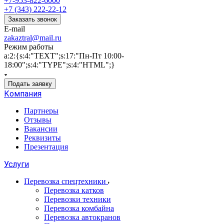
+7-953-822-6000
+7 (343) 222-22-12
Заказать звонок
E-mail
zakaztral@mail.ru
Режим работы
a:2:{s:4:"TEXT";s:17:"Пн-Пт 10:00-
18:00";s:4:"TYPE";s:4:"HTML";}
Подать заявку
Компания
Партнеры
Отзывы
Вакансии
Реквизиты
Презентация
Услуги
Перевозка спецтехники
Перевозка катков
Перевозки техники
Перевозка комбайна
Перевозка автокранов