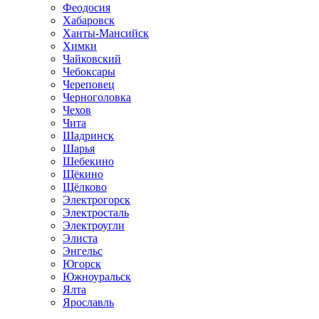
Феодосия
Хабаровск
Ханты-Мансийск
Химки
Чайковский
Чебоксары
Череповец
Черноголовка
Чехов
Чита
Шадринск
Шарья
Шебекино
Щёкино
Щёлково
Электрогорск
Электросталь
Электроугли
Элиста
Энгельс
Югорск
Южноуральск
Ялта
Ярославль