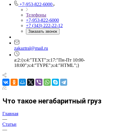
+7-953-822-6000
Телефоны
+7-953-822-6000
+7 (343) 222-22-12
Заказать звонок
zakaztral@mail.ru
a:2:{s:4:"TEXT";s:17:"Пн-Пт 10:00-
18:00";s:4:"TYPE";s:4:"HTML";}
Что такое негабаритный груз
Главная
—
Статьи
—