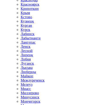
Краснодар
Красноярск
Кропоткин
Крым
Кстово
Кузнецк
Курган
Курск
Лабинск
Лабытнанги
Лангепас
Ленск
Лесной
Липецк
Лобня
Луганск
Лысьва
Люберцы
Майкоп
Междуреченск
Мелеуз
Миасс
Миллерово
Минусинск
Мончегорск