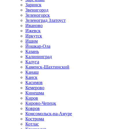
Заринск
Звенигород
Зеленогорск
Зеленоград Златоуст
Иваново
Ижевск
Иркутск
Ишим
Йошкар-Ола
Казань
Калининград
Калуга
Каменск-Шахтинский
Канаш
Канск
Касимов
Кемерово
Кинешма
Киров
Кирово-Чепецк
Ковров
Комсомольск-на-Амуре
Кострома
Котлас