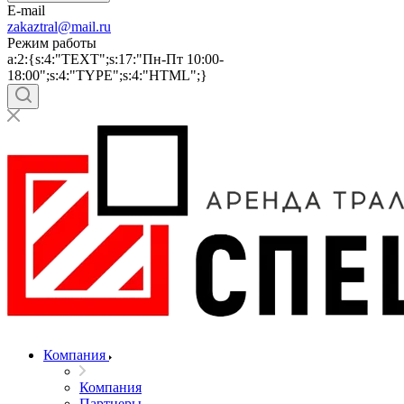
E-mail
zakaztral@mail.ru
Режим работы
a:2:{s:4:"TEXT";s:17:"Пн-Пт 10:00-
18:00";s:4:"TYPE";s:4:"HTML";}
Компания
Компания
Партнеры