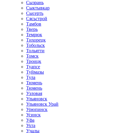
Сызрань
Сыктывкар
Сысерть
Сясьстрой
Тамбов
Тверь
Темрюк
Тихорецк
Тобольск
Тольятти
Томск
Троицк
Туапсе
Туймазы
Тула
Тюмень
Тюмень
Узловая
Ульяновск
Ульяновск Урай
Урюпинск
Усинск
Уфа
Ухта
Учалы