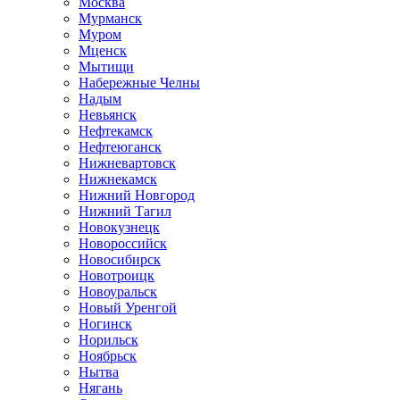
Москва
Мурманск
Муром
Мценск
Мытищи
Набережные Челны
Надым
Невьянск
Нефтекамск
Нефтеюганск
Нижневартовск
Нижнекамск
Нижний Новгород
Нижний Тагил
Новокузнецк
Новороссийск
Новосибирск
Новотроицк
Новоуральск
Новый Уренгой
Ногинск
Норильск
Ноябрьск
Нытва
Нягань