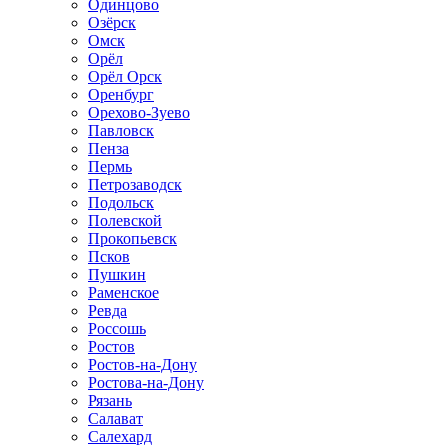
Одинцово
Озёрск
Омск
Орёл
Орёл Орск
Оренбург
Орехово-Зуево
Павловск
Пенза
Пермь
Петрозаводск
Подольск
Полевской
Прокопьевск
Псков
Пушкин
Раменское
Ревда
Россошь
Ростов
Ростов-на-Дону
Ростова-на-Дону
Рязань
Салават
Салехард