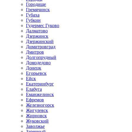
Городище
Гремячинск
Губаха
Губкин
Гудермес Гуково
Далматово
Дзержинск
Дзержинский
Димитровград
Дмитров
Долгопрудный
Домодедово
Донецк
Егорьевск
Ейск
Екатеринбург
Елабуга
Еманжелинск
Ефремов
Железногорск
Жигулевск
Жирновск
Жуковский
Заволжье
Заречный