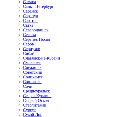
Самара
Санкт-Петербург
Саранск
Сарапул
Саратов
Сатка
Северодвинск
Сегежа
Сергиев Посад
Серов
Серпухов
Сибай
Славянск-на-Кубани
Смоленск
Снежинск
Советский
Соликамск
Сортавала
Сочи
Среднеуральск
Старая Купавна
Старый Оскол
Стерлитамак
Сургут
Сухой Лог