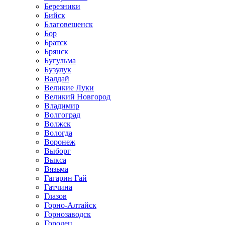
Березники
Бийск
Благовещенск
Бор
Братск
Брянск
Бугульма
Бузулук
Валдай
Великие Луки
Великий Новгород
Владимир
Волгоград
Волжск
Вологда
Воронеж
Выборг
Выкса
Вязьма
Гагарин Гай
Гатчина
Глазов
Горно-Алтайск
Горнозаводск
Городец