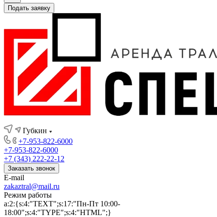
Подать заявку
Губкин
+7-953-822-6000
+7-953-822-6000
+7 (343) 222-22-12
Заказать звонок
E-mail
zakaztral@mail.ru
Режим работы
a:2:{s:4:"TEXT";s:17:"Пн-Пт 10:00-
18:00";s:4:"TYPE";s:4:"HTML";}