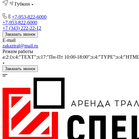
Губкин
+7-953-822-6000
+7-953-822-6000
+7 (343) 222-22-12
Заказать звонок
E-mail
zakaztral@mail.ru
Режим работы
a:2:{s:4:"TEXT";s:17:"Пн-Пт 10:00-18:00";s:4:"TYPE";s:4:"HTM
Заказать звонок