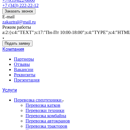
+7-953-822-6000
+7 (343) 222-22-12
Заказать звонок
E-mail
zakaztral@mail.ru
Режим работы
a:2:{s:4:"TEXT";s:17:"Пн-Пт 10:00-18:00";s:4:"TYPE";s:4:"HTM
Подать заявку
Компания
Партнеры
Отзывы
Вакансии
Реквизиты
Презентация
Услуги
Перевозка спецтехники
Перевозка катков
Перевозки техники
Перевозка комбайна
Перевозка автокранов
Перевозка тракторов