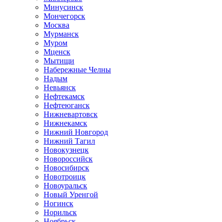
Минусинск
Мончегорск
Москва
Мурманск
Муром
Мценск
Мытищи
Набережные Челны
Надым
Невьянск
Нефтекамск
Нефтеюганск
Нижневартовск
Нижнекамск
Нижний Новгород
Нижний Тагил
Новокузнецк
Новороссийск
Новосибирск
Новотроицк
Новоуральск
Новый Уренгой
Ногинск
Норильск
Ноябрьск