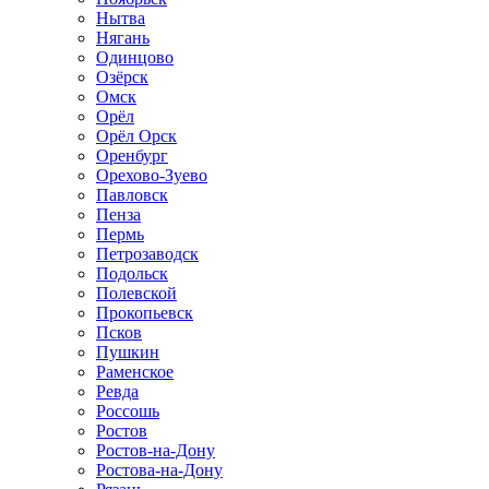
Нытва
Нягань
Одинцово
Озёрск
Омск
Орёл
Орёл Орск
Оренбург
Орехово-Зуево
Павловск
Пенза
Пермь
Петрозаводск
Подольск
Полевской
Прокопьевск
Псков
Пушкин
Раменское
Ревда
Россошь
Ростов
Ростов-на-Дону
Ростова-на-Дону