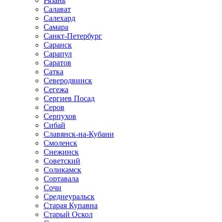
Рязань
Салават
Салехард
Самара
Санкт-Петербург
Саранск
Сарапул
Саратов
Сатка
Северодвинск
Сегежа
Сергиев Посад
Серов
Серпухов
Сибай
Славянск-на-Кубани
Смоленск
Снежинск
Советский
Соликамск
Сортавала
Сочи
Среднеуральск
Старая Купавна
Старый Оскол