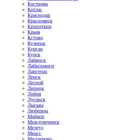
Кострома
Котлас
Краснодар
Красноярск
Кропоткин
Крым
Кстово
Кузнецк
Курган
Курск
Лабинск
Лабытнанги
Лангепас
Ленск
Лесной
Липецк
Лобня
Луганск
Лысьва
Люберцы
Майкоп
Междуреченск
Мелеуз
Миасс
Миллерово