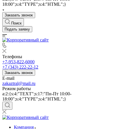
18:00";s:4:"TYPE";s:4:"HTML";}
Заказать звонок
Поиск
Подать заявку
Телефоны
+7-953-822-6000
+7 (343) 222-22-12
Заказать звонок
E-mail
zakaztral@mail.ru
Режим работы
a:2:{s:4:"TEXT";s:17:"Пн-Пт 10:00-
18:00";s:4:"TYPE";s:4:"HTML";}
Компания