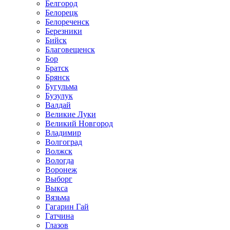
Белгород
Белорецк
Белореченск
Березники
Бийск
Благовещенск
Бор
Братск
Брянск
Бугульма
Бузулук
Валдай
Великие Луки
Великий Новгород
Владимир
Волгоград
Волжск
Вологда
Воронеж
Выборг
Выкса
Вязьма
Гагарин Гай
Гатчина
Глазов