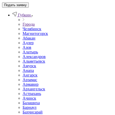
Подать заявку
Губкин
Города
Челябинск
Магнитогорск
Абакан
Адлер
Азов
Алатырь
Александров
Альметьевск
Амурск
Анапа
Ангарск
Арзамас
Армавир
Архангельск
Астрахань
Ачинск
Балашиха
Барнаул
Бахчисарай