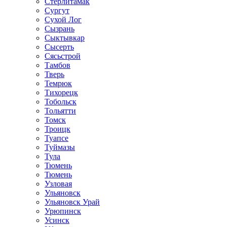
Стерлитамак
Сургут
Сухой Лог
Сызрань
Сыктывкар
Сысерть
Сясьстрой
Тамбов
Тверь
Темрюк
Тихорецк
Тобольск
Тольятти
Томск
Троицк
Туапсе
Туймазы
Тула
Тюмень
Тюмень
Узловая
Ульяновск
Ульяновск Урай
Урюпинск
Усинск