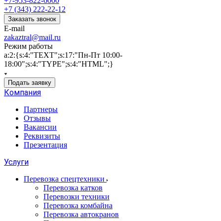
+7-953-822-6000
+7 (343) 222-22-12
Заказать звонок
E-mail
zakaztral@mail.ru
Режим работы
a:2:{s:4:"TEXT";s:17:"Пн-Пт 10:00-
18:00";s:4:"TYPE";s:4:"HTML";}
Подать заявку
Компания
Партнеры
Отзывы
Вакансии
Реквизиты
Презентация
Услуги
Перевозка спецтехники
Перевозка катков
Перевозки техники
Перевозка комбайна
Перевозка автокранов