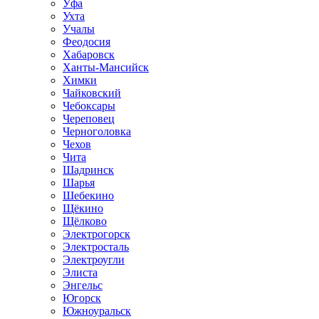
Уфа
Ухта
Учалы
Феодосия
Хабаровск
Ханты-Мансийск
Химки
Чайковский
Чебоксары
Череповец
Черноголовка
Чехов
Чита
Шадринск
Шарья
Шебекино
Щёкино
Щёлково
Электрогорск
Электросталь
Электроугли
Элиста
Энгельс
Югорск
Южноуральск