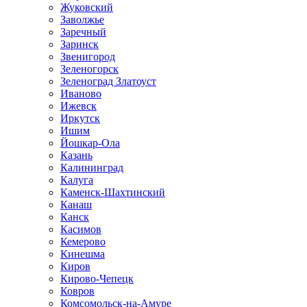
Жуковский
Заволжье
Заречный
Заринск
Звенигород
Зеленогорск
Зеленоград Златоуст
Иваново
Ижевск
Иркутск
Ишим
Йошкар-Ола
Казань
Калининград
Калуга
Каменск-Шахтинский
Канаш
Канск
Касимов
Кемерово
Кинешма
Киров
Кирово-Чепецк
Ковров
Комсомольск-на-Амуре