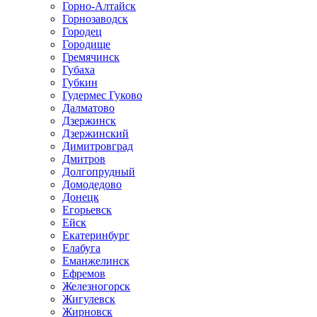
Горно-Алтайск
Горнозаводск
Городец
Городище
Гремячинск
Губаха
Губкин
Гудермес Гуково
Далматово
Дзержинск
Дзержинский
Димитровград
Дмитров
Долгопрудный
Домодедово
Донецк
Егорьевск
Ейск
Екатеринбург
Елабуга
Еманжелинск
Ефремов
Железногорск
Жигулевск
Жирновск