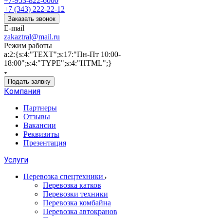
+7-953-822-6000
+7 (343) 222-22-12
Заказать звонок
E-mail
zakaztral@mail.ru
Режим работы
a:2:{s:4:"TEXT";s:17:"Пн-Пт 10:00-
18:00";s:4:"TYPE";s:4:"HTML";}
Подать заявку
Компания
Партнеры
Отзывы
Вакансии
Реквизиты
Презентация
Услуги
Перевозка спецтехники
Перевозка катков
Перевозки техники
Перевозка комбайна
Перевозка автокранов