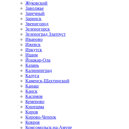
Жуковский
Заволжье
Заречный
Заринск
Звенигород
Зеленогорск
Зеленоград Златоуст
Иваново
Ижевск
Иркутск
Ишим
Йошкар-Ола
Казань
Калининград
Калуга
Каменск-Шахтинский
Канаш
Канск
Касимов
Кемерово
Кинешма
Киров
Кирово-Чепецк
Ковров
Комсомольск-на-Амуре