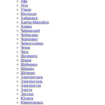
Уфа
Ухта
Учалы
Феодосия
Хабаровск
Ханты-Мансийск
Химки
Чайковский
Чебоксары
Череповец
Черноголовка
Чехов
Чита
Шадринск
Шарья
Шебекино
Щёкино
Щёлково
Электрогорск
Электросталь
Электроугли
Элиста
Энгельс
Югорск
Южноуральск