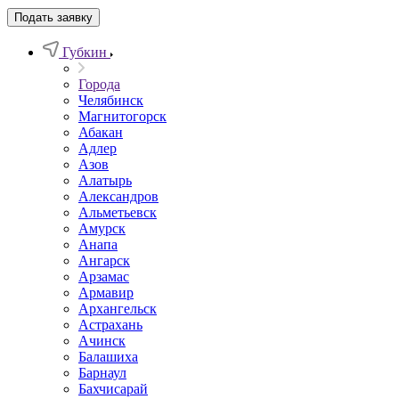
Подать заявку
Губкин
Города
Челябинск
Магнитогорск
Абакан
Адлер
Азов
Алатырь
Александров
Альметьевск
Амурск
Анапа
Ангарск
Арзамас
Армавир
Архангельск
Астрахань
Ачинск
Балашиха
Барнаул
Бахчисарай