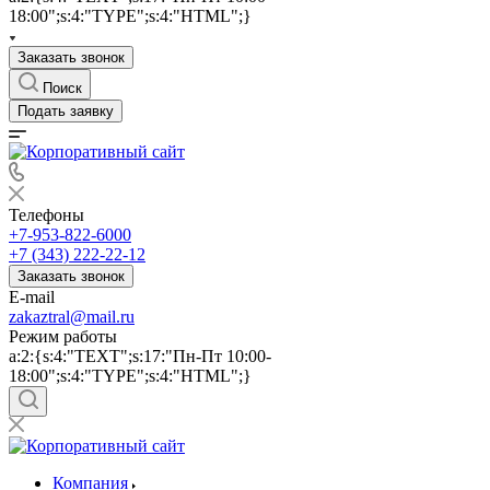
18:00";s:4:"TYPE";s:4:"HTML";}
Заказать звонок
Поиск
Подать заявку
Телефоны
+7-953-822-6000
+7 (343) 222-22-12
Заказать звонок
E-mail
zakaztral@mail.ru
Режим работы
a:2:{s:4:"TEXT";s:17:"Пн-Пт 10:00-
18:00";s:4:"TYPE";s:4:"HTML";}
Компания