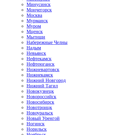
Минусинск
Мончегорск
Москва
Мурманск
Муром
Мценск
Мытищи
Набережные Челны
Надым
Невьянск
Нефтекамск
Нефтеюганск
Нижневартовск
Нижнекамск
Нижний Новгород
Нижний Тагил
Новокузнецк
Новороссийск
Новосибирск
Новотроицк
Новоуральск
Новый Уренгой
Ногинск
Норильск
Ноябрьск