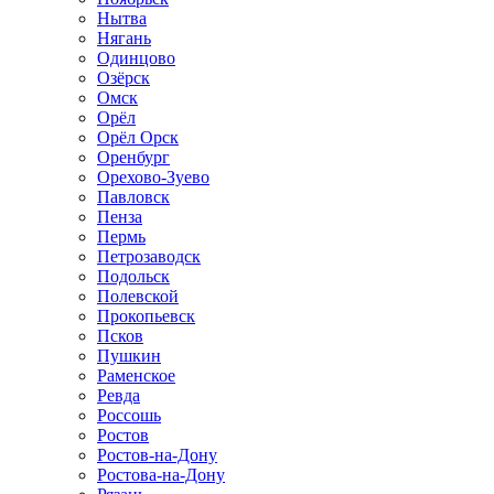
Нытва
Нягань
Одинцово
Озёрск
Омск
Орёл
Орёл Орск
Оренбург
Орехово-Зуево
Павловск
Пенза
Пермь
Петрозаводск
Подольск
Полевской
Прокопьевск
Псков
Пушкин
Раменское
Ревда
Россошь
Ростов
Ростов-на-Дону
Ростова-на-Дону