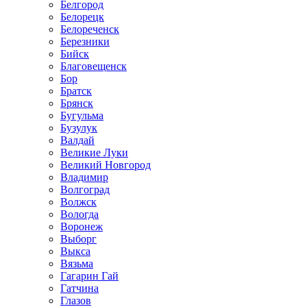
Белгород
Белорецк
Белореченск
Березники
Бийск
Благовещенск
Бор
Братск
Брянск
Бугульма
Бузулук
Валдай
Великие Луки
Великий Новгород
Владимир
Волгоград
Волжск
Вологда
Воронеж
Выборг
Выкса
Вязьма
Гагарин Гай
Гатчина
Глазов