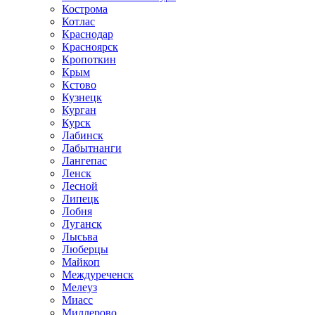
Кострома
Котлас
Краснодар
Красноярск
Кропоткин
Крым
Кстово
Кузнецк
Курган
Курск
Лабинск
Лабытнанги
Лангепас
Ленск
Лесной
Липецк
Лобня
Луганск
Лысьва
Люберцы
Майкоп
Междуреченск
Мелеуз
Миасс
Миллерово