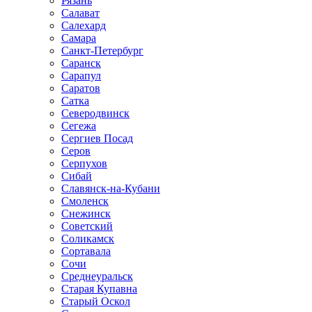
Рязань
Салават
Салехард
Самара
Санкт-Петербург
Саранск
Сарапул
Саратов
Сатка
Северодвинск
Сегежа
Сергиев Посад
Серов
Серпухов
Сибай
Славянск-на-Кубани
Смоленск
Снежинск
Советский
Соликамск
Сортавала
Сочи
Среднеуральск
Старая Купавна
Старый Оскол