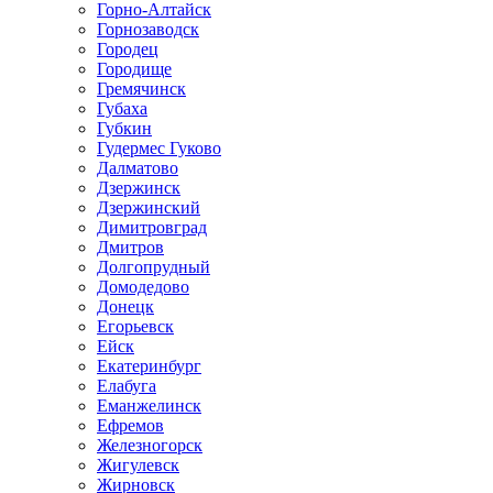
Горно-Алтайск
Горнозаводск
Городец
Городище
Гремячинск
Губаха
Губкин
Гудермес Гуково
Далматово
Дзержинск
Дзержинский
Димитровград
Дмитров
Долгопрудный
Домодедово
Донецк
Егорьевск
Ейск
Екатеринбург
Елабуга
Еманжелинск
Ефремов
Железногорск
Жигулевск
Жирновск