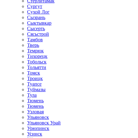
Стерлитамак
Сургут
Сухой Лог
Сызрань
Сыктывкар
Сысерть
Сясьстрой
Тамбов
Тверь
Темрюк
Тихорецк
Тобольск
Тольятти
Томск
Троицк
Туапсе
Туймазы
Тула
Тюмень
Тюмень
Узловая
Ульяновск
Ульяновск Урай
Урюпинск
Усинск