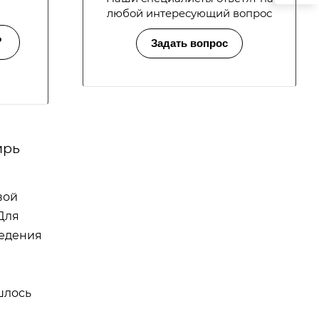
любой интересующий вопрос
?
Задать вопрос
ирь
вой
Для
ведения
шлось