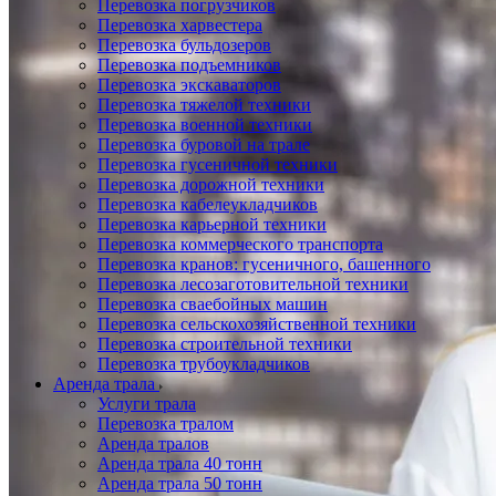
Перевозка погрузчиков
Перевозка харвестера
Перевозка бульдозеров
Перевозка подъемников
Перевозка экскаваторов
Перевозка тяжелой техники
Перевозка военной техники
Перевозка буровой на трале
Перевозка гусеничной техники
Перевозка дорожной техники
Перевозка кабелеукладчиков
Перевозка карьерной техники
Перевозка коммерческого транспорта
Перевозка кранов: гусеничного, башенного
Перевозка лесозаготовительной техники
Перевозка сваебойных машин
Перевозка сельскохозяйственной техники
Перевозка строительной техники
Перевозка трубоукладчиков
Аренда трала
Услуги трала
Перевозка тралом
Аренда тралов
Аренда трала 40 тонн
Аренда трала 50 тонн