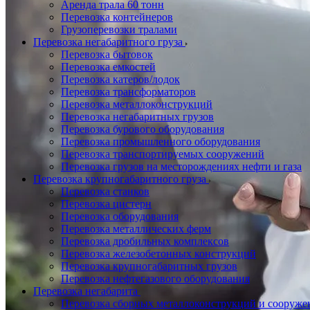
Аренда трала 60 тонн
Перевозка контейнеров
Грузоперевозки тралами
Перевозка негабаритного груза
Перевозка бытовок
Перевозка емкостей
Перевозка катеров/лодок
Перевозка трансформаторов
Перевозка металлоконструкций
Перевозка негабаритных грузов
Перевозка бурового оборудования
Перевозка промышленного оборудования
Перевозка транспортируемых сооружений
Перевозка грузов на месторождениях нефти и газа
Перевозка крупногабаритного груза
Перевозка станков
Перевозка цистерн
Перевозка оборудования
Перевозка металлических ферм
Перевозка дробильных комплексов
Перевозка железобетонных конструкций
Перевозка крупногабаритных грузов
Перевозка нефтегазового оборудования
Перевозка негабарита
Перевозка сборных металлоконструкций и сооруже