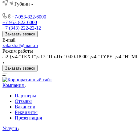
Губкин
+7-953-822-6000
+7-953-822-6000
+7 (343) 222-22-12
Заказать звонок
E-mail
zakaztral@mail.ru
Режим работы
a:2:{s:4:"TEXT";s:17:"Пн-Пт 10:00-18:00";s:4:"TYPE";s:4:"HTM
Заказать звонок
Компания
Партнеры
Отзывы
Вакансии
Реквизиты
Презентация
Услуги