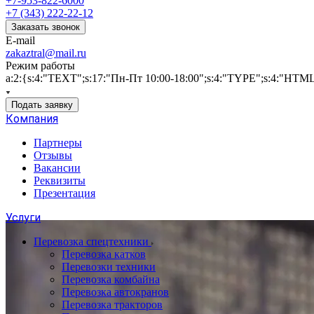
+7-953-822-6000
+7 (343) 222-22-12
Заказать звонок
E-mail
zakaztral@mail.ru
Режим работы
a:2:{s:4:"TEXT";s:17:"Пн-Пт 10:00-18:00";s:4:"TYPE";s:4:"HTM
Подать заявку
Компания
Партнеры
Отзывы
Вакансии
Реквизиты
Презентация
Услуги
Перевозка спецтехники
Перевозка катков
Перевозки техники
Перевозка комбайна
Перевозка автокранов
Перевозка тракторов